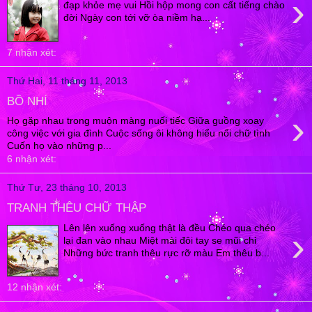
›
đạp khỏe mẹ vui Hồi hộp mong con cất tiếng chào
đời Ngày con tới vỡ òa niềm hạ...
7 nhận xét:
Thứ Hai, 11 tháng 11, 2013
BỒ NHÍ
›
Họ gặp nhau trong muộn màng nuối tiếc Giữa guồng xoay
công việc với gia đình Cuộc sống ôi không hiểu nổi chữ tình
Cuốn họ vào những p...
6 nhận xét:
Thứ Tư, 23 tháng 10, 2013
TRANH THÊU CHỮ THẬP
Lên lên xuống xuống thật là đều Chéo qua chéo
›
lại đan vào nhau Miệt mài đôi tay se mũi chỉ
Những bức tranh thêu rực rỡ màu Em thêu b...
12 nhận xét: