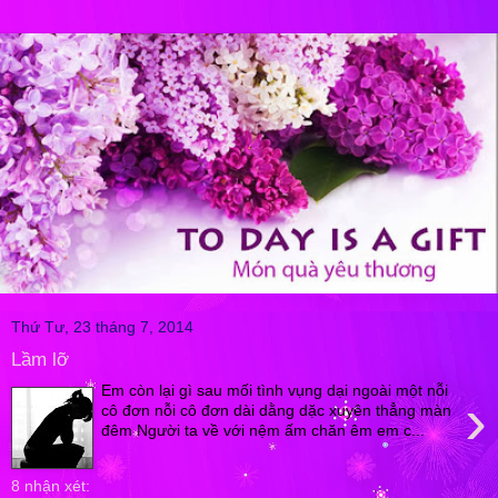
Thứ Tư, 23 tháng 7, 2014
Lầm lỡ
Em còn lại gì sau mối tình vụng dại ngoài một nỗi
›
cô đơn nỗi cô đơn dài dằng dặc xuyên thẳng màn
đêm Người ta về với nệm ấm chăn êm em c...
8 nhận xét: