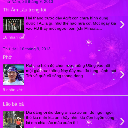
Thứ Năm, 26 tháng 9, 2013
Thi Ẩm Lầu trong tôi
›
Hai tháng trước đây Agift còn chưa hình dung
được TAL là gì, như thế nào nữa cơ. Một ngày kia
vào FB thấy một người bạn (chị Mihoala...
16 nhận xét:
Thứ Hai, 16 tháng 9, 2013
Phở
Rót cho hiền đệ chén rượu nồng Uống vào hết
›
một giấc hư không Nay đây mai đó tung cánh mỏi
Trở về quê cũ sống thong dong
9 nhận xét:
Lão bà bà
Dịu dàng ơi dịu dàng ơi sao áo em đỏ ngời ngời
›
thế kia nhìn kìa anh hãy nhìn kìa đen tuyền cộng
lại em chia sắc màu xuân thì ...