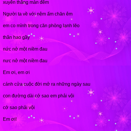
xuyên thẳng màn đêm
Người ta về với nệm ấm chăn êm
em co mình trong căn phòng lạnh lẽo
thân hao gầy
nức nở một niềm đau
nưc nở một niềm đau
Em ơi, em ơi
cánh cửa cuộc đời mở ra những ngày sau
con đường dài cớ sao em phải vội
cớ sao phải vội
Em ơi!