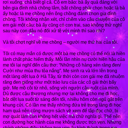
rơi xuống, chả biết gì cả. Cô em bảo: bà ấy quá đáng với
bên gia đình nhà chồng lắm, bắt chồng phải chọn hoặc là bà
ấy hoặc là mẹ chồng nên ông chồng đành chọn gia đình
chồng. Tôi không nhận xét, chỉ chêm vào câu chuyện của cô
em gái một câu: bà ấy cũng có con trai, sao không thử nghĩ
sau này con dâu nó đối xử tệ với mình thì sao nhỉ?
Và tôi chợt nghĩ về mẹ chồng – người mẹ thứ hai của tôi.
Tôi có may mắn có được một bà mẹ chồng có thể nói là hiền
lành chất phác hiếm thấy. Mỗi lần nhìn nụ cười hiền hậu của
mẹ tôi lại nghĩ đến câu thơ: “Những cô hàng xén răng đen/
Cười như mùa thu tỏa nắng”. Mẹ sinh ra và lớn lên trong
một làng dệt lụa ở Hà Tây, từ thời còn con gái mẹ đã nhuộm
răng đen giống như một trào lưu của các cô gái thời bấy
giờ. Mẹ mồ côi từ nhỏ, sống với người cậu ruột của mình.
Dù được cậu thương nhưng mợ lại không cho mẹ đi học,
bắt dệt lụa suốt từ sáng đến tối, nhiều hôm còn ngủ gật trên
khung cửi. Có lần mẹ thấy những đứa trẻ trong làng đi học
ham quá nên cũng mượn sách về xem để tập đọc chữ, bị
mợ quát làm còn không hết việc mà chữ nghĩa gì. Thế nên
con đường học hành của mẹ không được trọn vẹn. Nhưng
chính những điều không trọn vẹn ấy hình thành trong mẹ