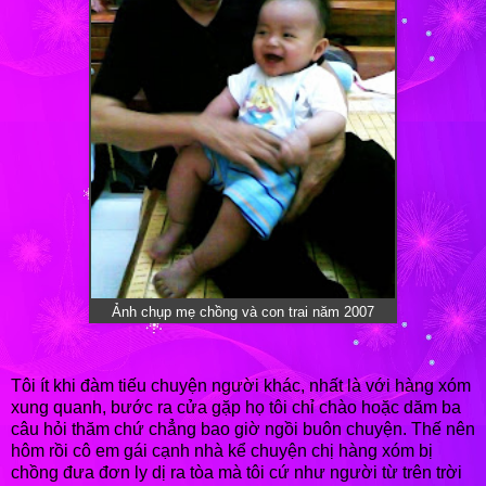
Ảnh chụp mẹ chồng và con trai năm 2007
Tôi ít khi đàm tiếu chuyện người khác, nhất là với hàng xóm
xung quanh, bước ra cửa gặp họ tôi chỉ chào hoặc dăm ba
câu hỏi thăm chứ chẳng bao giờ ngồi buôn chuyện. Thế nên
hôm rồi cô em gái cạnh nhà kể chuyện chị hàng xóm bị
chồng đưa đơn ly dị ra tòa mà tôi cứ như người từ trên trời