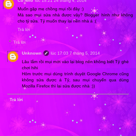
Cô Nhỏ
lúc 15:21 24 tháng 4, 2014
Muốn gặp mẹ chồng mụi rồi đây :)
Mà sao mụi sửa nhà được vậy? Blogger hình như không
cho tỷ sửa. Tỷ muốn thay lại nền nhà á :(
Trả lời
Trả lời
Unknown
lúc 17:03 7 tháng 5, 2014
Lâu lắm rồi mụi mới vào lại blog nên không biết Tỷ ghé
chơi hihi
Hôm trước mụi dùng trình duyệt Google Chrome cũng
không sửa được á Tỷ, sau mụi chuyển qua dùng
Mozilla Firefox thì lại sửa được nhà :))
Trả lời