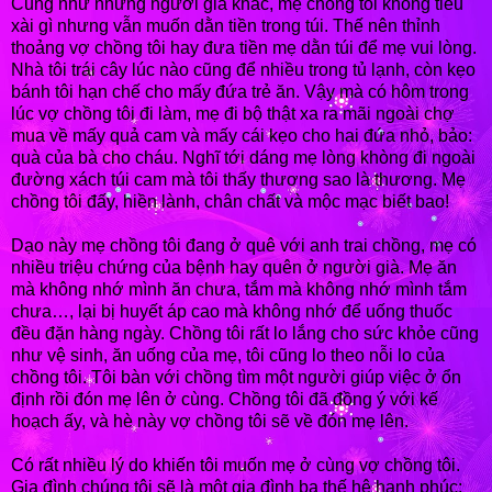
Cũng như những người già khác, mẹ chồng tôi không tiêu
xài gì nhưng vẫn muốn dằn tiền trong túi. Thế nên thỉnh
thoảng vợ chồng tôi hay đưa tiền mẹ dằn túi để mẹ vui lòng.
Nhà tôi trái cây lúc nào cũng để nhiều trong tủ lạnh, còn kẹo
bánh tôi hạn chế cho mấy đứa trẻ ăn. Vậy mà có hôm trong
lúc vợ chồng tôi đi làm, mẹ đi bộ thật xa ra mãi ngoài chợ
mua về mấy quả cam và mấy cái kẹo cho hai đứa nhỏ, bảo:
quà của bà cho cháu. Nghĩ tới dáng mẹ lòng khòng đi ngoài
đường xách túi cam mà tôi thấy thương sao là thương. Mẹ
chồng tôi đấy, hiền lành, chân chất và mộc mạc biết bao!
Dạo này mẹ chồng tôi đang ở quê với anh trai chồng, mẹ có
nhiều triệu chứng của bệnh hay quên ở người già. Mẹ ăn
mà không nhớ mình ăn chưa, tắm mà không nhớ mình tắm
chưa…, lại bị huyết áp cao mà không nhớ để uống thuốc
đều đặn hàng ngày. Chồng tôi rất lo lắng cho sức khỏe cũng
như vệ sinh, ăn uống của mẹ, tôi cũng lo theo nỗi lo của
chồng tôi. Tôi bàn với chồng tìm một người giúp việc ở ổn
định rồi đón mẹ lên ở cùng. Chồng tôi đã đồng ý với kế
hoạch ấy, và hè này vợ chồng tôi sẽ về đón mẹ lên.
Có rất nhiều lý do khiến tôi muốn mẹ ở cùng vợ chồng tôi.
Gia đình chúng tôi sẽ là một gia đình ba thế hệ hạnh phúc;