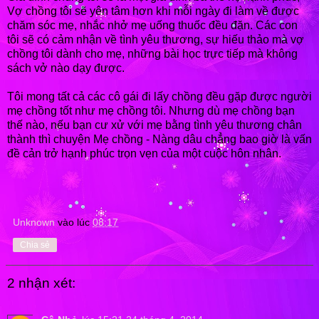
Vợ chồng tôi sẽ yên tâm hơn khi mỗi ngày đi làm về được
chăm sóc mẹ, nhắc nhở mẹ uống thuốc đều đặn. Các con
tôi sẽ có cảm nhận về tình yêu thương, sự hiếu thảo mà vợ
chồng tôi dành cho mẹ, những bài học trực tiếp mà không
sách vở nào dạy được.
Tôi mong tất cả các cô gái đi lấy chồng đều gặp được người
mẹ chồng tốt như mẹ chồng tôi. Nhưng dù mẹ chồng bạn
thế nào, nếu bạn cư xử với mẹ bằng tình yêu thương chân
thành thì chuyện Mẹ chồng - Nàng dâu chẳng bao giờ là vấn
đề cản trở hạnh phúc trọn vẹn của một cuộc hôn nhân.
Unknown
vào lúc
08:17
Chia sẻ
2 nhận xét: