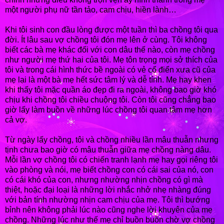
một người phụ nữ tần tảo, cam chịu, hiền lành…
Khi tôi sinh con đầu lòng được một tuần thì ba chồng tôi qua
đời. Ít lâu sau vợ chồng tôi đón mẹ lên ở cùng. Tôi không
biết các bà mẹ khác đối với con dâu thế nào, còn mẹ chồng
như người mẹ thứ hai của tôi. Mẹ tôn trọng mọi sở thích của
tôi và trong cái hình thức bề ngoài có vẻ cổ điển xưa cũ của
mẹ lại là một bà mẹ hết sức tâm lý và dễ tính. Mẹ hay khen
khi thấy tôi mặc quần áo đẹp đi ra ngoài, không bao giờ khó
chịu khi chồng tôi chiều chuộng tôi. Còn tôi cũng chẳng bao
giờ lấy làm buồn về những lúc chồng tôi quan tâm mẹ hơn
cả vợ.
Từ ngày lấy chồng, tôi và chồng nhiều lần mâu thuẫn nhưng
tịnh chưa bao giờ có mâu thuẫn giữa mẹ chồng nàng dâu.
Mỗi lần vợ chồng tôi có chiến tranh lạnh mẹ hay gọi riêng tôi
vào phòng và nói, mẹ biết chồng con có cái sai của nó, con
có cái khó của con, nhưng nhường nhịn chồng có gì mà
thiệt, hoặc đại loại là những lời nhắc nhở nhẹ nhàng đúng
với bản tính nhường nhịn cam chịu của mẹ. Tôi thì bướng
bỉnh nên không phải lúc nào cũng nghe lời khuyên của mẹ
chồng. Những lúc như thế mẹ chỉ buồn buồn chờ vợ chồng