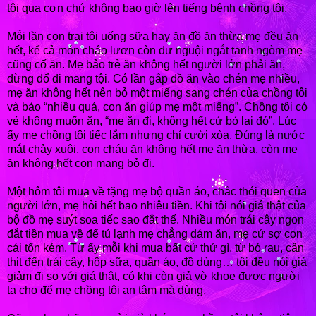
tôi qua cơn chứ không bao giờ lên tiếng bênh chồng tôi.
Mỗi lần con trai tôi uống sữa hay ăn đồ ăn thừa mẹ đều ăn
hết, kể cả món cháo lươn còn dư nguội ngắt tanh ngòm mẹ
cũng cố ăn. Mẹ bảo trẻ ăn không hết người lớn phải ăn,
đừng đổ đi mang tội. Có lần gắp đồ ăn vào chén mẹ nhiều,
mẹ ăn không hết nên bỏ một miếng sang chén của chồng tôi
và bảo “nhiều quá, con ăn giúp mẹ một miếng”. Chồng tôi có
vẻ không muốn ăn, “mẹ ăn đi, không hết cứ bỏ lại đó”. Lúc
ấy mẹ chồng tôi tiếc lắm nhưng chỉ cười xòa. Đúng là nước
mắt chảy xuôi, con cháu ăn không hết mẹ ăn thừa, còn mẹ
ăn không hết con mang bỏ đi.
Một hôm tôi mua về tặng mẹ bộ quần áo, chắc thói quen của
người lớn, mẹ hỏi hết bao nhiêu tiền. Khi tôi nói giá thật của
bộ đồ mẹ suýt soa tiếc sao đắt thế. Nhiều món trái cây ngon
đắt tiền mua về để tủ lạnh mẹ chẳng dám ăn, mẹ cứ sợ con
cái tốn kém. Từ ấy mỗi khi mua bất cứ thứ gì, từ bó rau, cân
thịt đến trái cây, hộp sữa, quần áo, đồ dùng… tôi đều nói giá
giảm đi so với giá thật, có khi còn giả vờ khoe được người
ta cho để mẹ chồng tôi an tâm mà dùng.